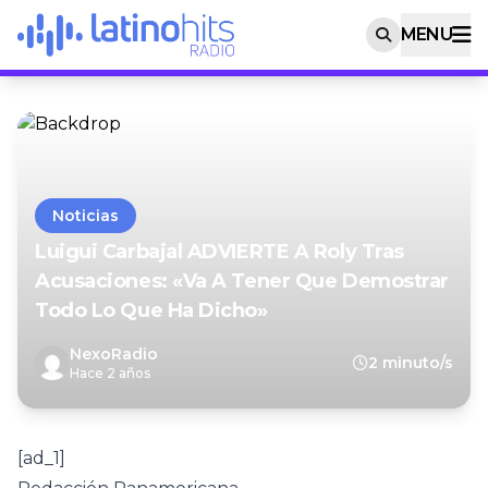
MENU
Noticias
Luigui Carbajal ADVIERTE A Roly Tras
Acusaciones: «Va A Tener Que Demostrar
Todo Lo Que Ha Dicho»
NexoRadio
2 minuto/s
Hace 2 años
[ad_1]