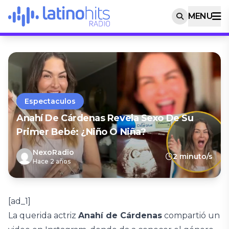
MENU
Espectaculos
Anahí De Cárdenas Revela Sexo De Su
Primer Bebé: ¿niño O Niña?
NexoRadio
2 minuto/s
Hace 2 años
[ad_1]
La querida actriz
Anahí de Cárdenas
compartió un