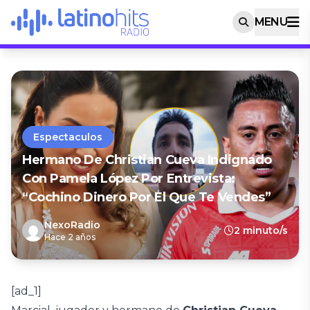
MENU
Espectaculos
Hermano De Christian Cueva Indignado
Con Pamela López Por Entrevista:
“Cochino Dinero Por El Que Te Vendes”
NexoRadio
2 minuto/s
Hace 2 años
[ad_1]