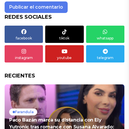
REDES SOCIALES
facebook
tiktok
whatsapp
instagram
youtube
telegram
RECIENTES
Farandula
Paco Bazán marca su distancia con Ely
Yutronic tras romance con Susana Alvarado: