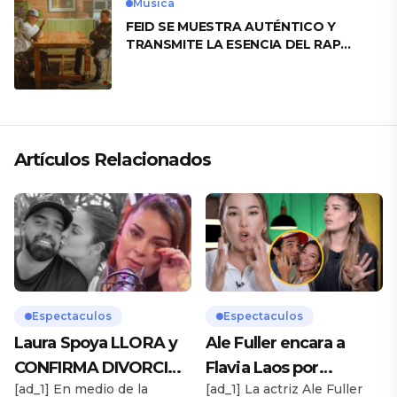
Musica
FEID SE MUESTRA AUTÉNTICO Y
TRANSMITE LA ESENCIA DEL RAP
CLÁSICO DESDE SU VERSATILIDAD
ARTÍSTICA EN SU NUEVO SENCILLO
«ANDO XXIL»
Artículos Relacionados
Espectaculos
Espectaculos
Laura Spoya LLORA y
Ale Fuller encara a
CONFIRMA DIVORCIO:
Flavia Laos por
[ad_1] En medio de la
[ad_1] La actriz Ale Fuller
«Esto me sobrepasó»
romance con Pablo