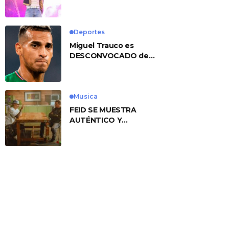
No. 1 With ‘American
Heart’
Deportes
Miguel Trauco es
DESCONVOCADO de
eliminatorias por
preocupante motivo
Musica
FEID SE MUESTRA
AUTÉNTICO Y
TRANSMITE LA ESENCIA
DEL RAP CLÁSICO
DESDE SU
VERSATILIDAD
ARTÍSTICA EN SU
NUEVO SENCILLO
«ANDO XXIL»