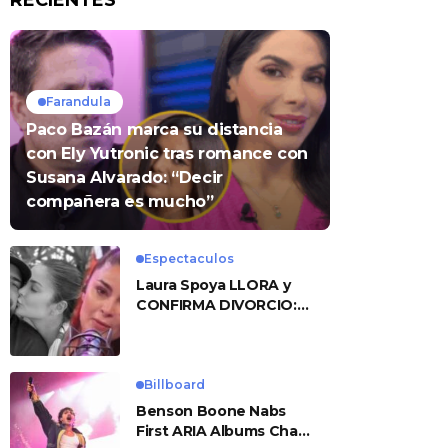
RECIENTES
Farandula
Paco Bazán marca su distancia
con Ely Yutronic tras romance con
Susana Alvarado: “Decir
compañera es mucho”
Espectaculos
Laura Spoya LLORA y
CONFIRMA DIVORCIO:
«Esto me sobrepasó»
Billboard
Benson Boone Nabs
First ARIA Albums Chart