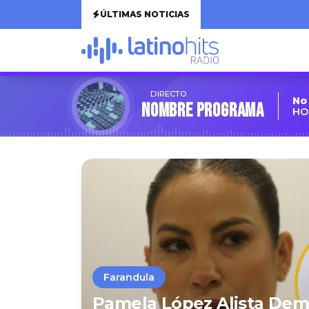
ÚLTIMAS NOTICIAS
DIRECTO
No
Nombre Programa
HO
Farandula
Pamela López Alista Dem