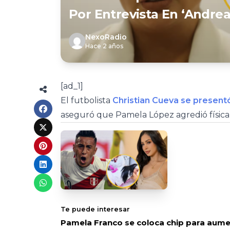
Por Entrevista En ‘Andrea’
NexoRadio
Hace 2 años
[ad_1]
El futbolista
Christian Cueva se present
aseguró que Pamela López agredió físicam
Te puede interesar
Pamela Franco se coloca chip para aumen