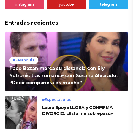
instagram
youtube
telegram
Entradas recientes
Farandula
Paco Bazán marca su distancia con Ely
Yutronic tras romance con Susana Alvarado:
“Decir compañera es mucho”
Espectaculos
Laura Spoya LLORA y CONFIRMA
DIVORCIO: «Esto me sobrepasó»