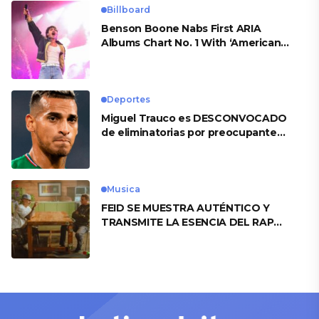
Billboard
Benson Boone Nabs First ARIA
Albums Chart No. 1 With ‘American
Heart’
Deportes
Miguel Trauco es DESCONVOCADO
de eliminatorias por preocupante
motivo
Musica
FEID SE MUESTRA AUTÉNTICO Y
TRANSMITE LA ESENCIA DEL RAP
CLÁSICO DESDE SU VERSATILIDAD
ARTÍSTICA EN SU NUEVO SENCILLO
«ANDO XXIL»