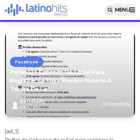
MENU
Facebook
Peñas De Cabezon De La Sal Para
Registrar La Tuya Puedes Hacerlo A
Través De La …
NexoRadio
1 minuto/s
Hace 1 año
[ad_1]