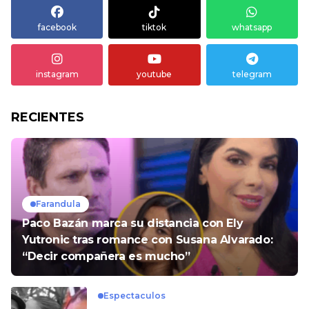
facebook
tiktok
whatsapp
instagram
youtube
telegram
RECIENTES
Farandula
Paco Bazán marca su distancia con Ely
Yutronic tras romance con Susana Alvarado:
“Decir compañera es mucho”
Espectaculos