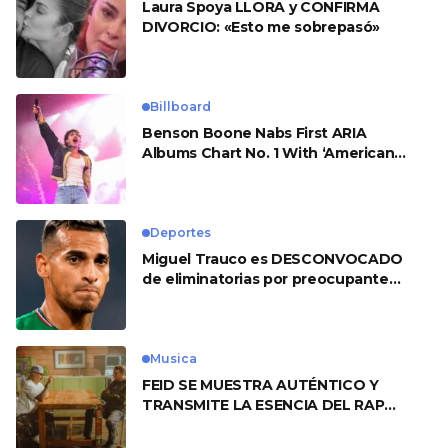
Laura Spoya LLORA y CONFIRMA
DIVORCIO: «Esto me sobrepasó»
Billboard
Benson Boone Nabs First ARIA
Albums Chart No. 1 With ‘American
Heart’
Deportes
Miguel Trauco es DESCONVOCADO
de eliminatorias por preocupante
motivo
Musica
FEID SE MUESTRA AUTÉNTICO Y
TRANSMITE LA ESENCIA DEL RAP
CLÁSICO DESDE SU VERSATILIDAD
ARTÍSTICA EN SU NUEVO SENCILLO