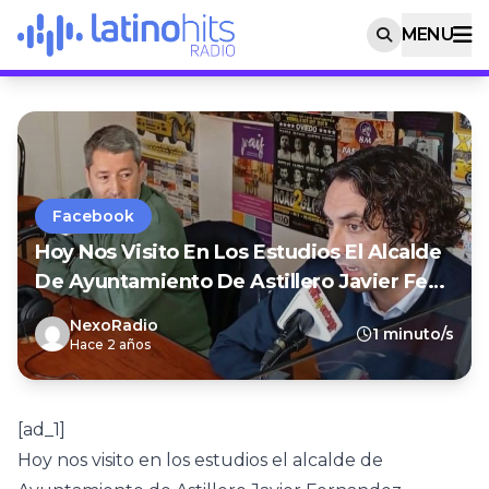
MENU
Facebook
Hoy Nos Visito En Los Estudios El Alcalde
De Ayuntamiento De Astillero Javier Fe…
NexoRadio
1 minuto/s
Hace 2 años
[ad_1]
Hoy nos visito en los estudios el alcalde de